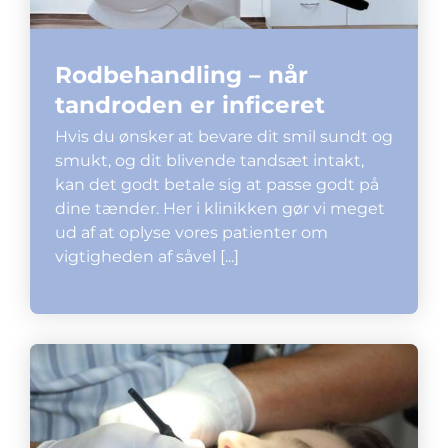
Rodbehandling – når
tandroden er inficeret
Hvis du ønsker at bevare dit smil sundt og
smukt, og dit blivende tandsæt intakt,
kan det godt betale sig at passe godt på
dine tænder. Her i klinikken gør vi meget
ud af at oplyse vores patienter om
vigtigheden af såvel [...]