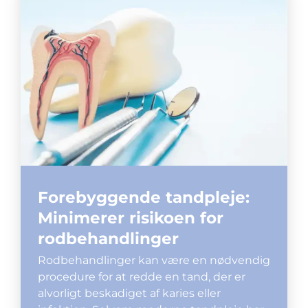
Forebyggende tandpleje:
Minimerer risikoen for
rodbehandlinger
Rodbehandlinger kan være en nødvendig
procedure for at redde en tand, der er
alvorligt beskadiget af karies eller