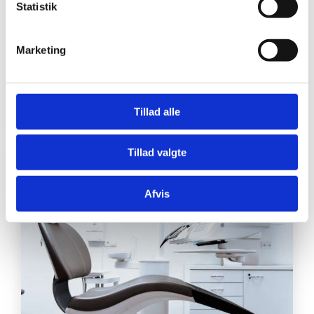
Statistik
med at erstatte manglende tænder og
forbedre en patients evne til at tygge, tale
og smile. De kommer i forskellige former
Marketing
og materialer og kan tilpasses individuelt
for at opnå en naturlig og komfortabel
pasform. Her [...]
Tillad alle
Tillad valgte
Afvis