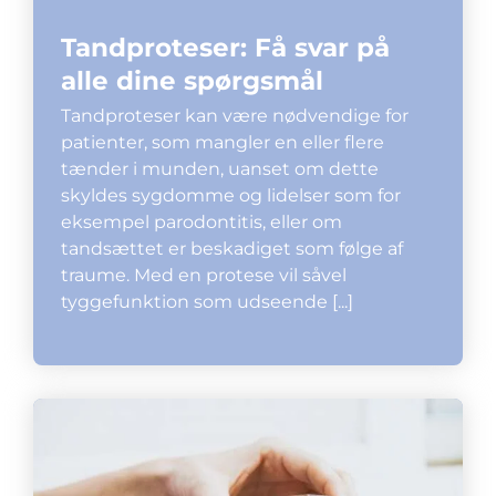
Tandproteser: Få svar på
alle dine spørgsmål
Tandproteser kan være nødvendige for
patienter, som mangler en eller flere
tænder i munden, uanset om dette
skyldes sygdomme og lidelser som for
eksempel parodontitis, eller om
tandsættet er beskadiget som følge af
traume. Med en protese vil såvel
tyggefunktion som udseende [...]