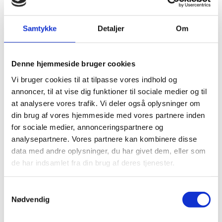
Vi rodbehandler uden
smerte
Samtykke
Detaljer
Om
Alene ordet rodbehandling kan få mange
mennesker til at blive urolige. Her på klinikken
gør vi derfor alt for at skabe en tryg stemning, så
Denne hjemmeside bruger cookies
du kommer nemt og smertefrit gennem
Vi bruger cookies til at tilpasse vores indhold og
behandlingen.
annoncer, til at vise dig funktioner til sociale medier og til
at analysere vores trafik. Vi deler også oplysninger om
Måske er du nervøs for, at det gør ondt, når
din brug af vores hjemmeside med vores partnere inden
tandlægen borer ned til nerven, men bare rolig.
for sociale medier, annonceringspartnere og
Vi lokalbedøver dig, så du er sikret en smertefri
analysepartnere. Vores partnere kan kombinere disse
behandling.
data med andre oplysninger, du har givet dem, eller som
de har indsamlet fra din brug af deres tjenester.
Oplever du gener efter rodbehandlingen, kan
du altid kontakte os, så vi kan finde en løsning
på problemet.
Samtykkevalg
Nødvendig
Læs mere om tandlægeskræk her